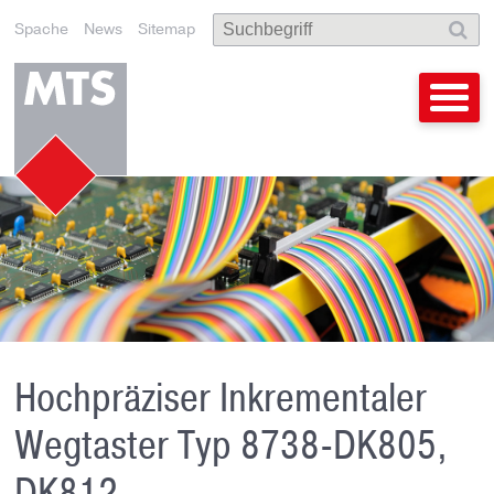
Spache
News
Sitemap
Hochpräziser Inkrementaler
Wegtaster Typ 8738-DK805,
DK812