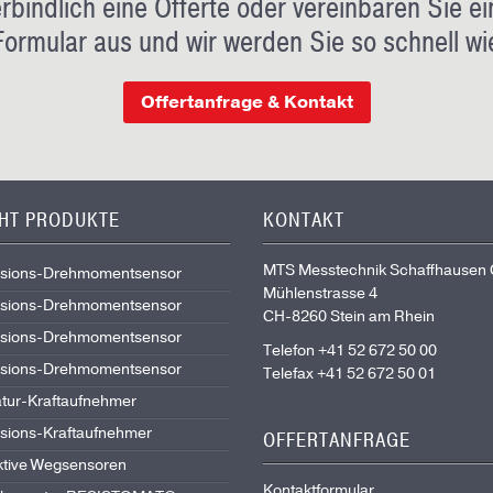
rbindlich eine Offerte oder vereinbaren Sie ei
Formular aus und wir werden Sie so schnell wi
Offertanfrage & Kontakt
GHT PRODUKTE
KONTAKT
MTS Messtechnik Schaffhausen
isions-Drehmomentsensor
Mühlenstrasse 4
isions-Drehmomentsensor
CH-8260 Stein am Rhein
isions-Drehmomentsensor
Telefon +41 52 672 50 00
isions-Drehmomentsensor
Telefax +41 52 672 50 01
atur-Kraftaufnehmer
isions-Kraftaufnehmer
OFFERTANFRAGE
ktive Wegsensoren
Kontaktformular