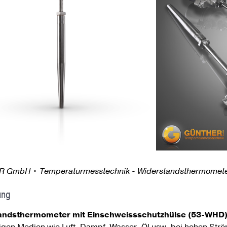
 GmbH • Temperaturmesstechnik - Widerstandsthermomete
ung
andsthermometer mit Einschweissschutzhülse (53-WHD
sigen Medien wie Luft, Dampf, Wasser, Öl usw. bei hohen St