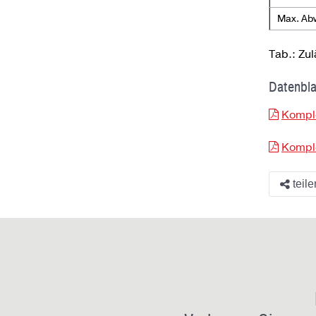
Max. Abw
Tab.: Zu
Datenbla
Kompl
Kompl
teile