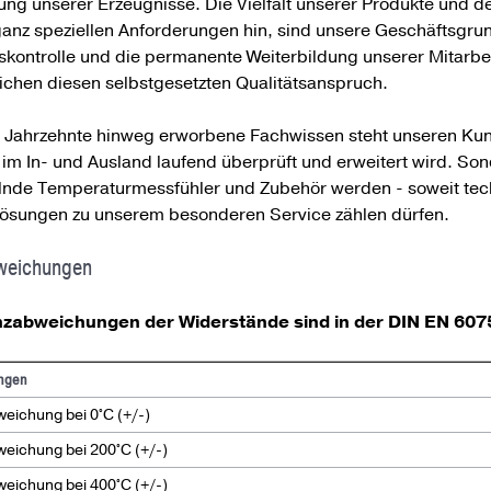
ung unserer Erzeugnisse. Die Vielfalt unserer Produkte und de
ganz speziellen Anforderungen hin, sind unsere Geschäftsgrun
kontrolle und die permanente Weiterbildung unserer Mitarbeit
eichen diesen selbstgesetzten Qualitätsanspruch.
 Jahrzehnte hinweg erworbene Fachwissen steht unseren Ku
 im In- und Ausland laufend überprüft und erweitert wird. S
lnde Temperaturmessfühler und Zubehör werden - soweit techni
ösungen zu unserem besonderen Service zählen dürfen.
weichungen
zabweichungen der Widerstände sind in der DIN EN 60751
ngen
eichung bei 0°C (+/-)
eichung bei 200°C (+/-)
eichung bei 400°C (+/-)