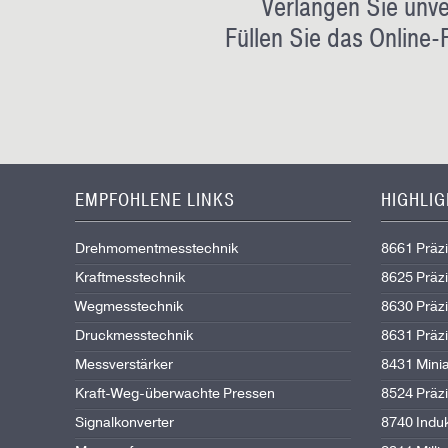
Verlangen Sie unve
Füllen Sie das Online-
EMPFOHLENE LINKS
HIGHLI
Drehmomentmesstechnik
8661 Präz
Kraftmesstechnik
8625 Präz
Wegmesstechnik
8630 Präz
Druckmesstechnik
8631 Präz
Messverstärker
8431 Mini
Kraft-Weg-überwachte Pressen
8524 Präz
Signalkonverter
8740 Indu