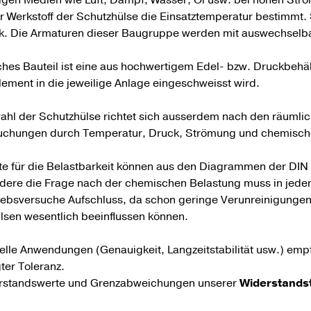
r Werkstoff der Schutzhülse die Einsatztemperatur bestimmt. 
k. Die Armaturen dieser Baugruppe werden mit auswechselb
ches Bauteil ist eine aus hochwertigem Edel- bzw. Druckbehäl
ement in die jeweilige Anlage eingeschweisst wird.
ahl der Schutzhülse richtet sich ausserdem nach den räumlic
chungen durch Temperatur, Druck, Strömung und chemische
te für die Belastbarkeit können aus den Diagrammen der D
dere die Frage nach der chemischen Belastung muss in jedem E
riebsversuche Aufschluss, da schon geringe Verunreinigung
lsen wesentlich beeinflussen können.
ielle Anwendungen (Genauigkeit, Langzeitstabilität usw.) em
ter Toleranz.
rstandswerte und Grenzabweichungen unserer
Widerstands