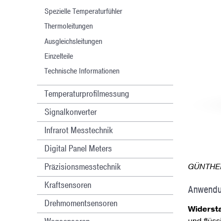
Spezielle Temperaturfühler
Thermoleitungen
Ausgleichsleitungen
Einzelteile
Technische Informationen
Temperaturprofilmessung
Signalkonverter
Infrarot Messtechnik
Digital Panel Meters
Präzisionsmesstechnik
GÜNTHER
Kraftsensoren
Anwend
Drehmomentsensoren
Widerst
und flüs