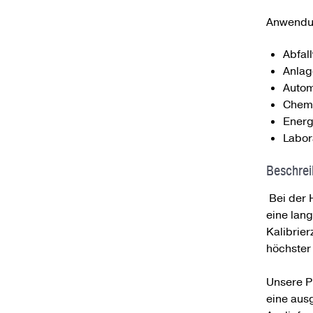
Anwendun
Abfal
Anlag
Autom
Chemi
Energ
Labor
Beschre
Bei der 
eine lan
Kalibrie
höchster 
Unsere Pr
eine aus