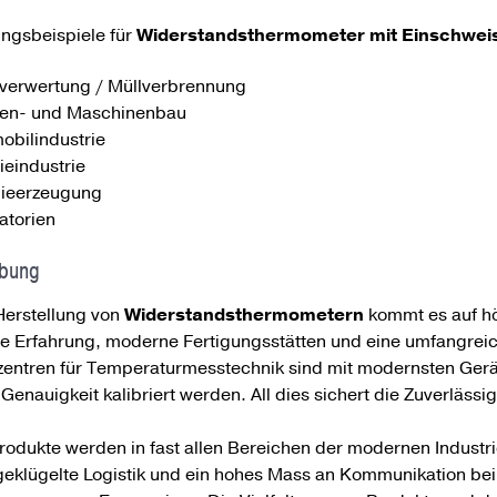
gsbeispiele für
Widerstandsthermometer mit Einschwei
lverwertung / Müllverbrennung
en- und Maschinenbau
obilindustrie
eindustrie
ieerzeugung
atorien
ibung
Herstellung von
Widerstandsthermometern
kommt es auf hö
ge Erfahrung, moderne Fertigungsstätten und eine umfangreic
rzentren für Temperaturmesstechnik sind mit modernsten Ger
Genauigkeit kalibriert werden. All dies sichert die Zuverläss
odukte werden in fast allen Bereichen der modernen Industrie
geklügelte Logistik und ein hohes Mass an Kommunikation bei