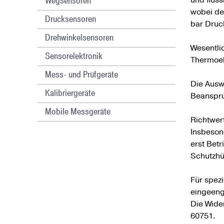
Wegsensoren
wobei de
Drucksensoren
bar Druc
Drehwinkelsensoren
Wesentli
Sensorelektronik
Thermoel
Mess- und Prüfgeräte
Die Ausw
Kalibriergeräte
Beanspru
Mobile Messgeräte
Richtwer
Insbeson
erst Bet
Schutzhü
Für spez
eingeeng
Die Wide
60751.