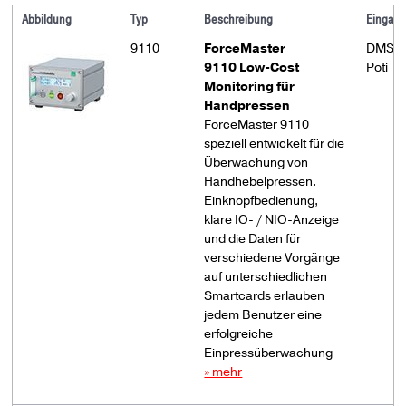
Abbildung
Typ
Beschreibung
Eingang
9110
ForceMaster
DMS
9110 Low-Cost
Poti
Monitoring für
Handpressen
ForceMaster 9110
speziell entwickelt für die
Überwachung von
Handhebelpressen.
Einknopfbedienung,
klare IO- / NIO-Anzeige
und die Daten für
verschiedene Vorgänge
auf unterschiedlichen
Smartcards erlauben
jedem Benutzer eine
erfolgreiche
Einpressüberwachung
» mehr