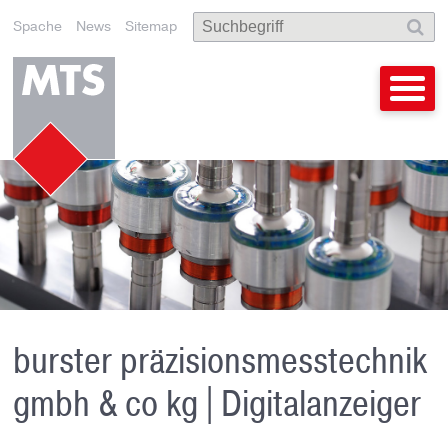
Spache
News
Sitemap
burster präzisionsmesstechnik
gmbh & co kg | Digitalanzeiger