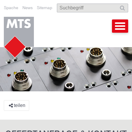
Spache
News
Sitemap
teilen