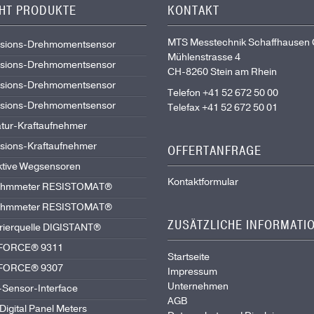
GHT PRODUKTE
KONTAKT
MTS Messtechnik Schaffhausen
isions-Drehmomentsensor
Mühlenstrasse 4
isions-Drehmomentsensor
CH-8260 Stein am Rhein
isions-Drehmomentsensor
Telefon +41 52 672 50 00
isions-Drehmomentsensor
Telefax +41 52 672 50 01
atur-Kraftaufnehmer
isions-Kraftaufnehmer
OFFERTANFRAGE
ktive Wegsensoren
Kontaktformular
liohmmeter RESISTOMAT®
liohmmeter RESISTOMAT®
ZUSÄTZLICHE INFORMATI
brierquelle DIGISTANT®
IFORCE® 9311
Startseite
IFORCE® 9307
Impressum
Unternehmen
Sensor-Interface
AGB
igital Panel Meters