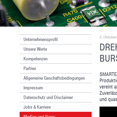
2. Oktobe
Unternehmensprofil
DRE
Unsere Werte
BUR
Kompetenzen
Partner
SMARTE
Allgemeine Geschäftsbedingungen
Produkti
vereint 
Impressum
Facebook
Google+
Twitter
YouTube
LinkedIn
Xing
Zuverläs
Datenschutz und Disclaimer
und quas
Jobs & Karriere
Medien und News