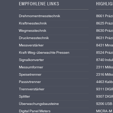
EMPFOHLENE LINKS
HIGHLI
Drehmomentmesstechnik
8661 Präz
Kraftmesstechnik
8625 Präz
Wegmesstechnik
8630 Präz
Druckmesstechnik
8631 Präz
Messverstärker
8431 Mini
Kraft-Weg-überwachte Pressen
8524 Präz
Signalkonverter
8740 Indu
Messumformer
2311 Mil
Speisetrenner
2316 Mil
Passivtrenner
4463 Kali
Trennverstärker
9311 DIG
Splitter
9307 DIG
Überwachungsbausteine
9206 USB-
Digital Panel Meters
MICRA-M D