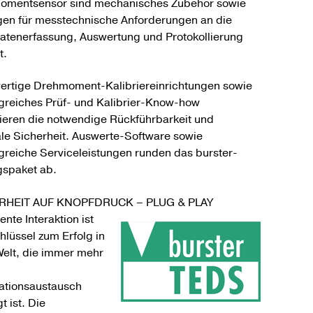
omentsensor sind mechanisches Zubehör sowie
en für messtechnische Anforderungen an die
tenerfassung, Auswertung und Protokollierung
t.
rtige Drehmoment-Kalibriereinrichtungen sowie
reiches Prüf- und Kalibrier-Know-how
ieren die notwendige Rückführbarkeit und
le Sicherheit. Auswerte-Software sowie
reiche Serviceleistungen runden das burster-
gspaket ab.
RHEIT AUF KNOPFDRUCK – PLUG & PLAY
gente Interaktion ist
hlüssel zum Erfolg in
Welt, die immer mehr
ationsaustausch
t ist. Die