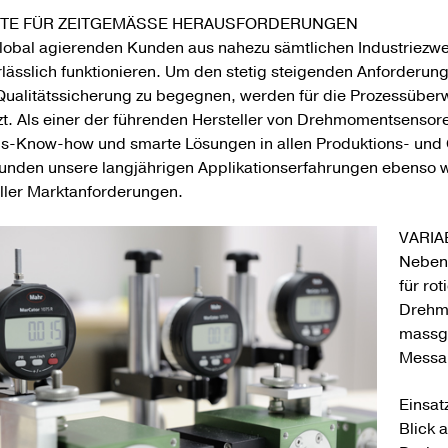
TE FÜR ZEITGEMÄSSE HERAUSFORDERUNGEN
lobal agierenden Kunden aus nahezu sämtlichen Industriezwe
lässlich funktionieren. Um den stetig steigenden Anforderun
Qualitätssicherung zu begegnen, werden für die Prozessübe
zt. Als einer der führenden Hersteller von Drehmomentsensore
s-Know-how und smarte Lösungen in allen Produktions- und 
unden unsere langjährigen Applikationserfahrungen ebenso w
eller Marktanforderungen.
VARIA
Neben
für ro
Drehm
massge
Messa
Einsat
Blick 