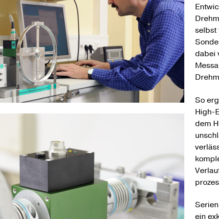
Entwic
Drehmo
selbst
Sonder
dabei 
Messau
Drehm
So erg
High-E
dem H
unsch
verläs
kompl
Verlau
prozes
Serien
ein ex