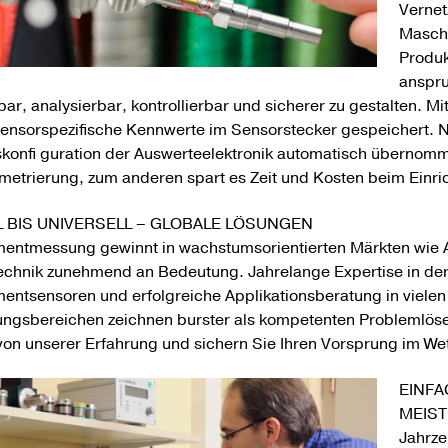
Verne
Maschi
Produk
anspru
ar, analysierbar, kontrollierbar und sicherer zu gestalten. 
ensorspezifische Kennwerte im Sensorstecker gespeichert. 
konfi guration der Auswerteelektronik automatisch übernomm
metrierung, zum anderen spart es Zeit und Kosten beim Einri
L BIS UNIVERSELL – GLOBALE LÖSUNGEN
ntmessung gewinnt in wachstumsorientierten Märkten wie An
echnik zunehmend an Bedeutung. Jahrelange Expertise in de
ntsensoren und erfolgreiche Applikationsberatung in vielen 
ungsbereichen zeichnen burster als kompetenten Problemlös
t von unserer Erfahrung und sichern Sie Ihren Vorsprung im W
EINFA
MEIS
Jahrze