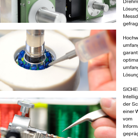
Drehm
Lösung
Messda
gefrag
Hochwe
umfang
garant
optima
umfang
Lösun
SICHE
Intelli
der Sc
einer 
vom
Inform
gepräg