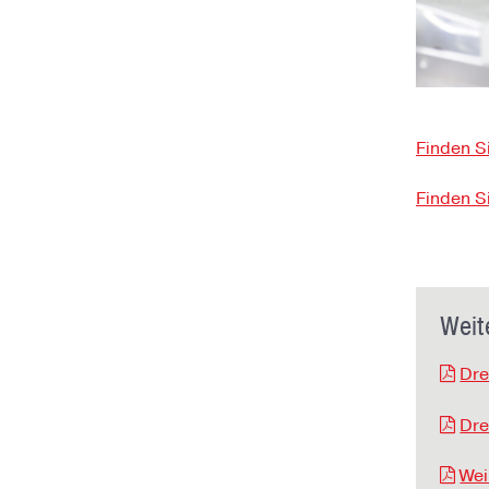
Finden S
Finden S
Weit
Dre
Dre
Wei