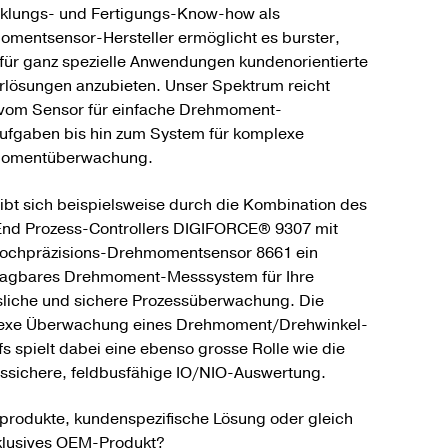
klungs- und Fertigungs-Know-how als
mentsensor-Hersteller ermöglicht es burster,
 für ganz spezielle Anwendungen kundenorientierte
lösungen anzubieten. Unser Spektrum reicht
vom Sensor für einfache Drehmoment-
fgaben bis hin zum System für komplexe
omentüberwachung.
ibt sich beispielsweise durch die Kombination des
nd Prozess-Controllers DIGIFORCE® 9307 mit
ochpräzisions-Drehmomentsensor 8661 ein
lagbares Drehmoment-Messsystem für Ihre
sliche und sichere Prozessüberwachung. Die
exe Überwachung eines Drehmoment/Drehwinkel-
fs spielt dabei eine ebenso grosse Rolle wie die
ssichere, feldbusfähige IO/NIO-Auswertung.
produkte, kundenspezifische Lösung oder gleich
klusives OEM-Produkt?