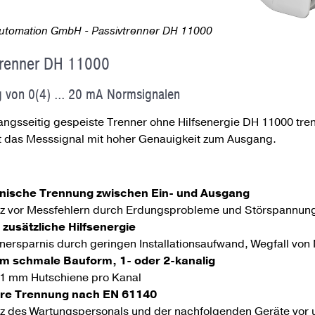
tomation GmbH - Passivtrenner DH 11000
trenner DH 11000
 von 0(4) ... 20 mA Normsignalen
ngs­seitig gespeiste Trenner ohne Hilfs­energie DH 11000 trenn
t das Mess­signal mit hoher Genauig­keit zum Ausgang.
anische Trennung zwischen Ein- und Ausgang
z vor Messfehlern durch Erdungsprobleme und Störspannun
 zusätzliche Hilfsenergie
nersparnis durch geringen Installationsaufwand, Wegfall von 
m schmale Bauform, 1- oder 2-kanalig
,1 mm Hutschiene pro Kanal
ere Trennung nach EN 61140
z des Wartungspersonals und der nachfolgenden Geräte vor