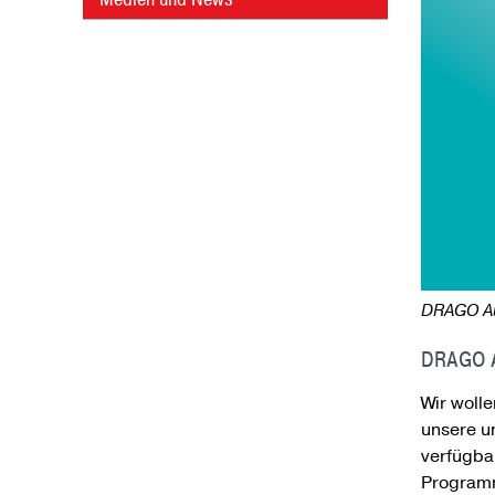
DRAGO Au
DRAGO A
Wir woll
unsere u
verfügba
Programm