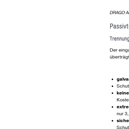
DRAGO Au
Passiv
Trennung
Der einga
über­träg
galv
Schut
keine
Koste
extre
nur 3
sich
Schut