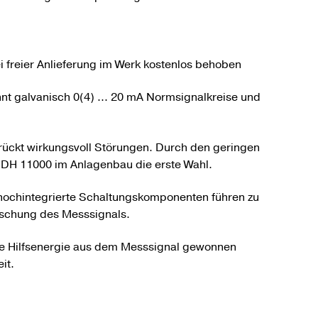
i freier Anlieferung im Werk kostenlos behoben
t gal­vanisch 0(4) ... 20 mA Norm­signal­kreise und
rückt wirkungs­voll Störungen. Durch den geringen
r DH 11000 im Anlagen­bau die erste Wahl.
 hoch­integrierte Schaltungs­kompo­nenten führen zu
fälschung des Mess­signals.
ie Hilfs­energie aus dem Mess­signal gewonnen
it.