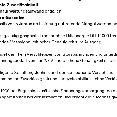
te Zuverlässigkeit
n für Wartungsaufwand entfallen
re Garantie
halb von 5 Jahren ab Lieferung auftretende Mängel werden be
ngs­seitig gespeiste Trenner ohne Hilfs­energie DH 11000 trenn
t das Mess­signal mit hoher Genauig­keit zum Ausgang.
idet damit ein Ver­schleppen von Stör­spannungen und unter­d
nnungs­bedarf von nur 2,3 V und die hohe Genauig­keit ist de
lligente Schaltungs­technik und der konse­quente Verzicht auf
rem hohen Zu­ver­lässig­keit und Lang­zeit­stabilität - ohne Ver­
1000 benötigt keine zusätzliche Spannungs­ver­sor­gung, da d
 spart Kosten bei der Installation und erhöht die Zuver­lässig­ke