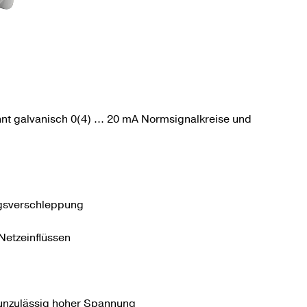
t gal­vanisch 0(4) ... 20 mA Norm­signal­kreise und
gsverschleppung
Netzeinflüssen
 unzulässig hoher Spannung