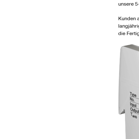
unsere 5
Kunden au
langjähr
die Fert