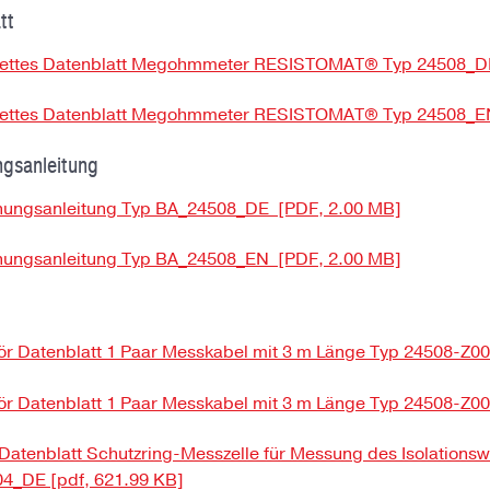
tt
ettes Datenblatt Megohmmeter RESISTOMAT® Typ 24508_DE 
ettes Datenblatt Megohmmeter RESISTOMAT® Typ 24508_EN 
gsanleitung
nungsanleitung Typ BA_24508_DE [PDF, 2.00 MB]
nungsanleitung Typ BA_24508_EN [PDF, 2.00 MB]
r Datenblatt 1 Paar Messkabel mit 3 m Länge Typ 24508-Z00
r Datenblatt 1 Paar Messkabel mit 3 m Länge Typ 24508-Z00
Datenblatt Schutzring-Messzelle für Messung des Isolations
4_DE [pdf, 621.99 KB]