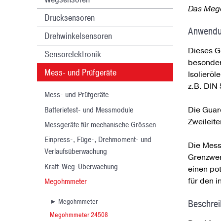
Das Mego
Drucksensoren
Anwend
Drehwinkelsensoren
Dieses G
Sensorelektronik
besonders
Mess- und Prüfgeräte
Isolieröl
z.B. DIN
Mess- und Prüfgeräte
Batterietest- und Messmodule
Die Guar
Zweileit
Messgeräte für mechanische Grössen
Einpress-, Füge-, Drehmoment- und
Die Mess
Verlaufsüberwachung
Grenzwert
Kraft-Weg-Überwachung
einen po
für den i
Megohmmeter
► Megohmmeter
Beschre
Megohmmeter 24508