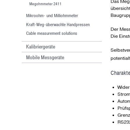
Das Meg
Megohmmeter 2411
übersich
Baugrupp
Mikroohm- und Milliohmmeter
Kraft-Weg-überwachte Handpressen
Der Mess
Cable measurement solutions
Die Eins
Kalibriergeräte
Selbstve
Mobile Messgeräte
potentia
Charakte
Wider
Strom
Autom
Prüfs
Grenz
RS232