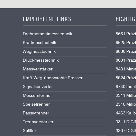
EMPFOHLENE LINKS
HIGHLI
Drehmomentmesstechnik
8661 Präz
Kraftmesstechnik
8625 Präz
Wegmesstechnik
8630 Präz
Druckmesstechnik
8631 Präz
Messverstärker
8431 Mini
Kraft-Weg-überwachte Pressen
8524 Präz
Signalkonverter
8740 Indu
Messumformer
2311 Mil
Speisetrenner
2316 Mil
Passivtrenner
4463 Kali
Trennverstärker
9311 DIG
Splitter
9307 DIG