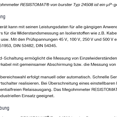
hmmeter RESISTOMAT® von burster Typ 24508 ist ein µP-ges
ung
erät kann mit seinen Leistungsdaten für alle gängigen Anwe
 für die Widerstandsmessung an Isolierstoffen wie z.B. Kabel
e usw. Mit den Prüfspannungen 45 V, 100 V, 250 V und 500 V er
 51953, DIN 53482, DIN 54345.
d-Schaltung ermöglicht die Messung von Einzelwiderständen i
erkabel mit gemeinsamer Abschirmung bzw. die Messung von Is
bereichswahl erfolgt manuell oder automatisch. Schnelle Ser
schalter realisieren. Bei Überschreitung eines einstellbaren 
tentialfreien Relaisausgang. Das Megohmmeter RESISTOMA
ndustriellen Einsatz geeignet.
ibung
®