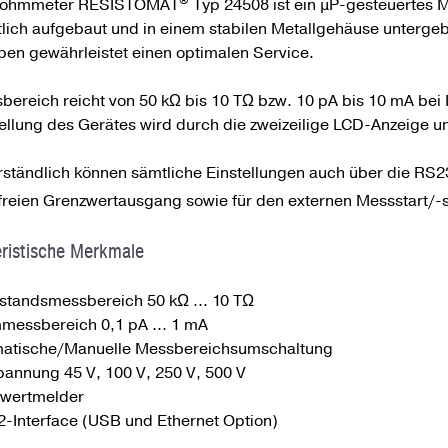
ohmmeter RESISTOMAT
Typ 24508 ist ein µP-gesteuertes M
tlich aufgebaut und in einem stabilen Metallgehäuse untergeb
en gewährleistet einen optimalen Service.
bereich reicht von 50 kΩ bis 10 TΩ bzw. 10 pA bis 10 mA bei
tellung des Gerätes wird durch die zweizeilige LCD-Anzeige 
rständlich können sämtliche Einstellungen auch über die RS23
lfreien Grenzwertausgang sowie für den externen Messstart/-s
ristische Merkmale
standsmessbereich 50 kΩ ... 10 TΩ
messbereich 0,1 pA ... 1 mA
atische/Manuelle Messbereichsumschaltung
pannung 45 V, 100 V, 250 V, 500 V
wertmelder
-Interface (USB und Ethernet Option)