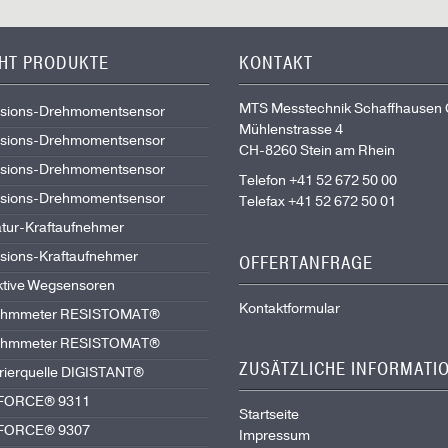
GHT PRODUKTE
KONTAKT
MTS Messtechnik Schaffhausen
isions-Drehmomentsensor
Mühlenstrasse 4
isions-Drehmomentsensor
CH-8260 Stein am Rhein
isions-Drehmomentsensor
Telefon +41 52 672 50 00
isions-Drehmomentsensor
Telefax +41 52 672 50 01
atur-Kraftaufnehmer
isions-Kraftaufnehmer
OFFERTANFRAGE
ktive Wegsensoren
Kontaktformular
liohmmeter RESISTOMAT®
liohmmeter RESISTOMAT®
ZUSÄTZLICHE INFORMATI
brierquelle DIGISTANT®
IFORCE® 9311
Startseite
IFORCE® 9307
Impressum